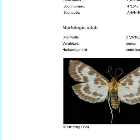
Soortnummer:
471640
Soortcode:
ANANH
Morfologie adult
Spanwijdte:
27,0-35
Variabiliteit:
gering
Herkenbaarheid:
onmiske
© Stichting Tinea