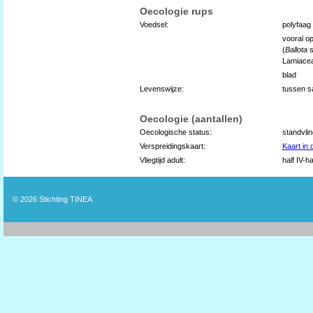
Oecologie rups
Voedsel:
polyfaag 
vooral op
(
Ballota
s
Lamiacea
blad
Levenswijze:
tussen s
Oecologie (aantallen)
Oecologische status:
standvli
Verspreidingskaart:
Kaart in
Vliegtijd adult:
half IV-h
© 2026
Stichting TINEA