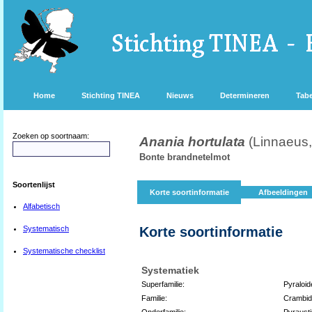
Home
Stichting TINEA
Nieuws
Determineren
Tabe
Zoeken op soortnaam:
Anania hortulata
(Linnaeus
Bonte brandnetelmot
Soortenlijst
Korte soortinformatie
Afbeeldingen
Alfabetisch
Systematisch
Korte soortinformatie
Systematische checklist
Systematiek
Superfamilie:
Pyraloid
Familie:
Crambi
Onderfamilie:
Pyraust