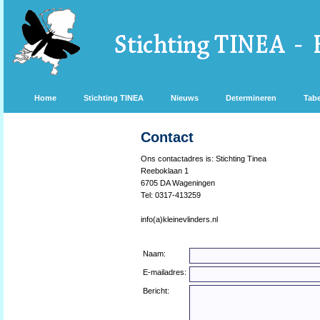
Home
Stichting TINEA
Nieuws
Determineren
Tabe
Contact
Ons contactadres is: Stichting Tinea
Reeboklaan 1
6705 DA Wageningen
Tel: 0317-413259
info(a)kleinevlinders.nl
Naam:
E-mailadres:
Bericht: