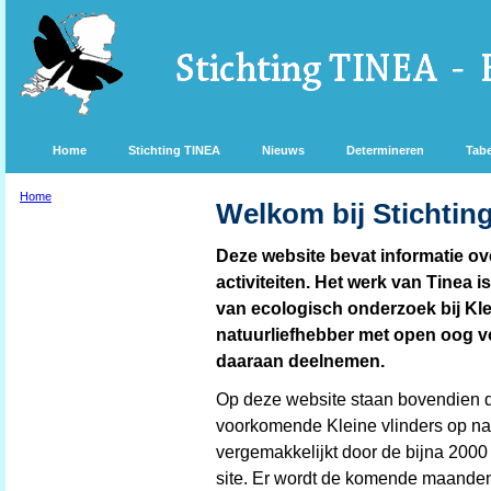
Home
Stichting TINEA
Nieuws
Determineren
Tabe
Home
Welkom bij Stichtin
Deze website bevat informatie ov
activiteiten. Het werk van Tinea i
van ecologisch onderzoek bij Klei
natuurliefhebber met open oog vo
daaraan deelnemen.
Op deze website staan bovendien d
voorkomende Kleine vlinders op na
vergemakkelijkt door de bijna 2000 
site. Er wordt de komende maande