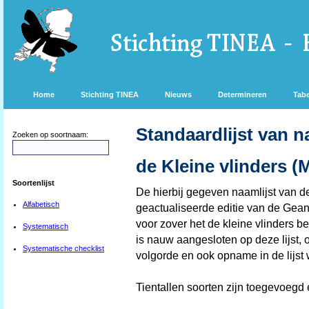
Home
Stichting TINEA
Nieuws
Determineren
Tabe
Standaardlijst van 
Zoeken op soortnaam:
de Kleine vlinders (
Soortenlijst
De hierbij gegeven naamlijst van d
Alfabetisch
geactualiseerde editie van de Gea
voor zover het de kleine vlinders b
Systematisch
is nauw aangesloten op deze lijst,
Systematische checklist
volgorde en ook opname in de lijst
Tientallen soorten zijn toegevoegd