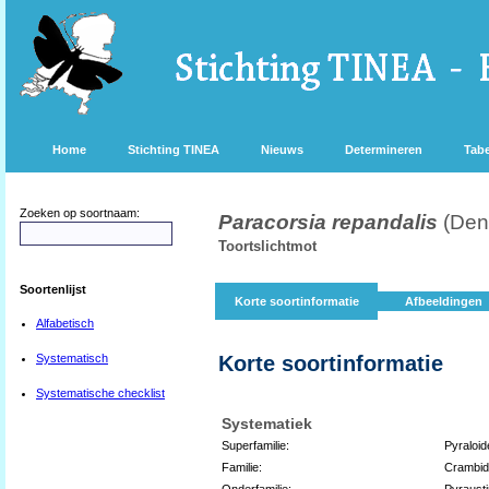
Home
Stichting TINEA
Nieuws
Determineren
Tabe
Zoeken op soortnaam:
Paracorsia repandalis
(Den
Toortslichtmot
Soortenlijst
Korte soortinformatie
Afbeeldingen
Alfabetisch
Systematisch
Korte soortinformatie
Systematische checklist
Systematiek
Superfamilie:
Pyraloid
Familie:
Crambi
Onderfamilie:
Pyraust