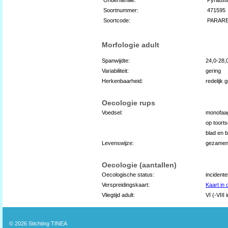
Soortnummer:
471595
Soortcode:
PARAR
Morfologie adult
Spanwijdte:
24,0-28
Variabiliteit:
gering
Herkenbaarheid:
redelijk 
Oecologie rups
Voedsel:
monofaa
op toorts
blad en 
Levenswijze:
gezamenl
Oecologie (aantallen)
Oecologische status:
incidente
Verspreidingskaart:
Kaart in
Vliegtijd adult:
VI (-VIII 
© 2026
Stichting TINEA