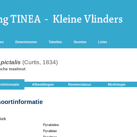
ws
Determineren
Tabellen
Soorten
Links
 pictalis
(Curtis, 1834)
ische meelmot
rtinformatie
Afbeeldingen
Nomenclatuur
Morfologie
soortinformatie
iek
Pyraloidea
Pyralidae
:
Pyralinae