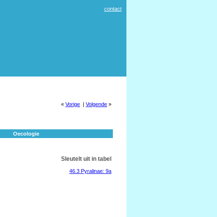
contact
«
Vorige
|
Volgende
»
Oecologie
Sleutelt uit in tabel
46.3 Pyralinae: 9a