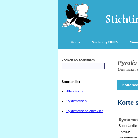
Home
Stichting TINEA
Nieu
Zoeken op soortnaam:
Pyralis
Oostaziat
Soortenlijst
Korte soo
Alfabetisch
Systematisch
Korte 
Systematische checklist
Systemat
Superfamilie:
Familie:
Onderfamilie