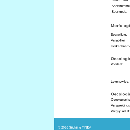
Soortnumme
Soortcode:
Morfologi
Spanwijdte:
Variabiliteit:
Herkenbaarhe
Oecologi
Voedsel:
Levenswijze:
Oecologie
Oecologische
Verspreidings
Vliegtijd adult:
© 2026
Stichting TINEA