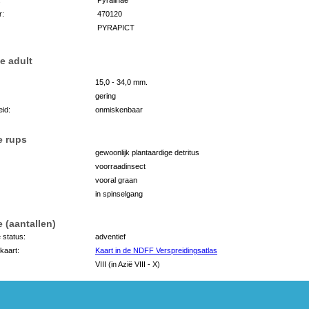
r:
470120
PYRAPICT
e adult
15,0 - 34,0 mm.
gering
id:
onmiskenbaar
e rups
gewoonlijk plantaardige detritus
voorraadinsect
vooral graan
in spinselgang
 (aantallen)
 status:
adventief
kaart:
Kaart in de NDFF Verspreidingsatlas
VIII (in Azië VIII - X)