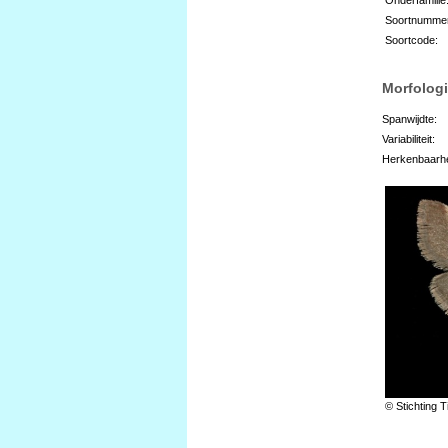
Soortnumme
Soortcode:
Morfologi
Spanwijdte:
Variabiliteit:
Herkenbaarhe
© Stichting T