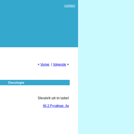
contact
«
Vorige
|
Volgende
»
Oecologie
Sleutelt uit in tabel
46.3 Pyralinae: 4a