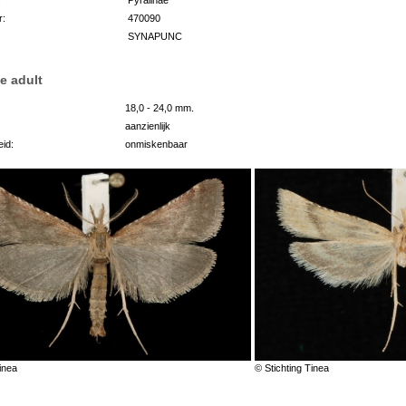
r:
470090
SYNAPUNC
e adult
18,0 - 24,0 mm.
aanzienlijk
id:
onmiskenbaar
inea
© Stichting Tinea