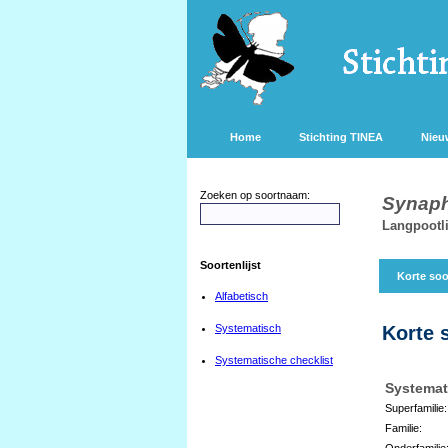
Home
Stichting TINEA
Nieu
Zoeken op soortnaam:
Synaph
Langpootl
Soortenlijst
Korte soo
Alfabetisch
Systematisch
Korte 
Systematische checklist
Systemat
Superfamilie:
Familie:
Onderfamilie