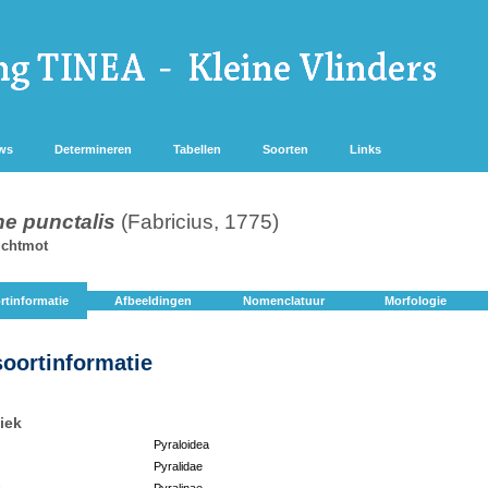
ws
Determineren
Tabellen
Soorten
Links
e punctalis
(Fabricius, 1775)
ichtmot
rtinformatie
Afbeeldingen
Nomenclatuur
Morfologie
soortinformatie
iek
Pyraloidea
Pyralidae
:
Pyralinae