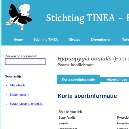
Home
Stichting TINEA
Nieuws
Determineren
Tabe
Zoeken op soortnaam:
Hypsopygia costalis
(Fabri
Paarse hooilichtmot
Soortenlijst
Korte soortinformatie
Afbeeldingen
Alfabetisch
Systematisch
Korte soortinformatie
Systematische checklist
Systematiek
Superfamilie:
Pyraloid
Familie:
Pyralida
Onderfamilie:
Pyralina