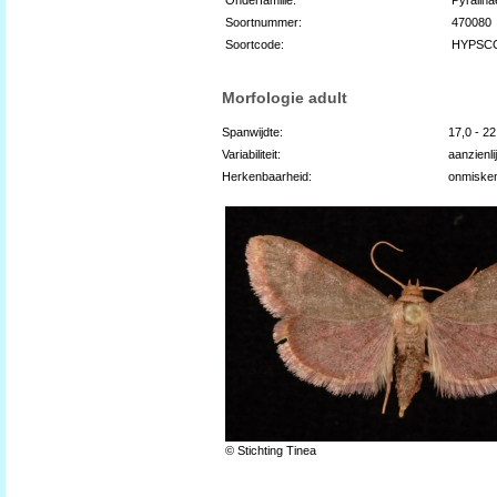
Soortnummer:
470080
Soortcode:
HYPSC
Morfologie adult
Spanwijdte:
17,0 - 2
Variabiliteit:
aanzienli
Herkenbaarheid:
onmiske
© Stichting Tinea