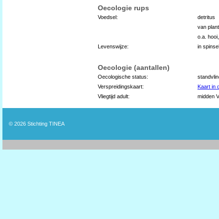
Oecologie rups
Voedsel:
detritus
van plan
o.a. hooi
Levenswijze:
in spins
Oecologie (aantallen)
Oecologische status:
standvli
Verspreidingskaart:
Kaart in
Vliegtijd adult:
midden V
© 2026
Stichting TINEA