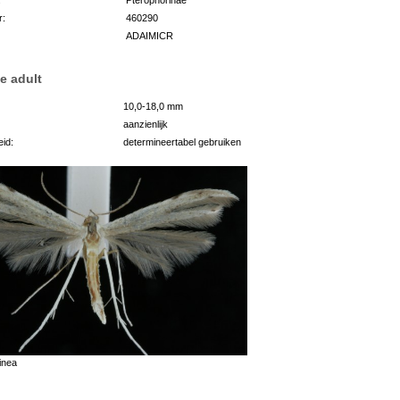
r:
460290
ADAIMICR
e adult
10,0-18,0 mm
aanzienlijk
id:
determineertabel gebruiken
inea