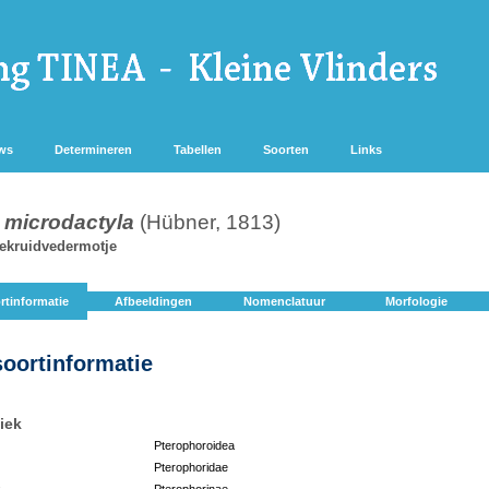
ws
Determineren
Tabellen
Soorten
Links
 microdactyla
(Hübner, 1813)
ekruidvedermotje
rtinformatie
Afbeeldingen
Nomenclatuur
Morfologie
soortinformatie
iek
Pterophoroidea
Pterophoridae
:
Pterophorinae