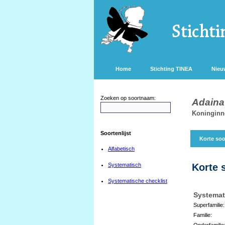
Home
Stichting TINEA
Nieu
Zoeken op soortnaam:
Adaina
Koninginn
Soortenlijst
Korte soo
Alfabetisch
Systematisch
Korte 
Systematische checklist
Systemat
Superfamilie:
Familie:
Onderfamilie