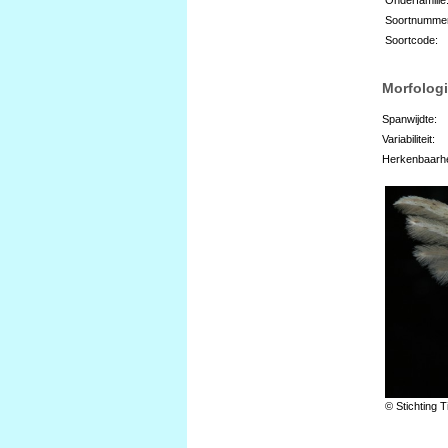
Soortnumme
Soortcode:
Morfologi
Spanwijdte:
Variabiliteit:
Herkenbaarhe
© Stichting T