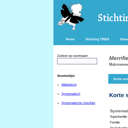
Home
Stichting TINEA
Nieu
Zoeken op soortnaam:
Merrifi
Malroveve
Soortenlijst
Korte soo
Alfabetisch
Systematisch
Korte 
Systematische checklist
Systemat
Superfamilie:
Familie:
Onderfamilie