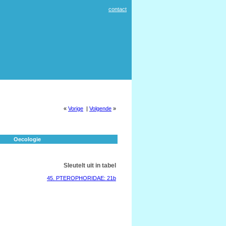
contact
«
Vorige
|
Volgende
»
Oecologie
Sleutelt uit in tabel
45. PTEROPHORIDAE: 21b