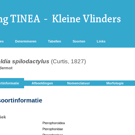
ws
Determineren
Tabellen
Soorten
Links
eldia spilodactylus
(Curtis, 1827)
dermot
rtinformatie
Afbeeldingen
Nomenclatuur
Morfologie
soortinformatie
iek
Pterophoroidea
Pterophoridae
:
Pterophorinae