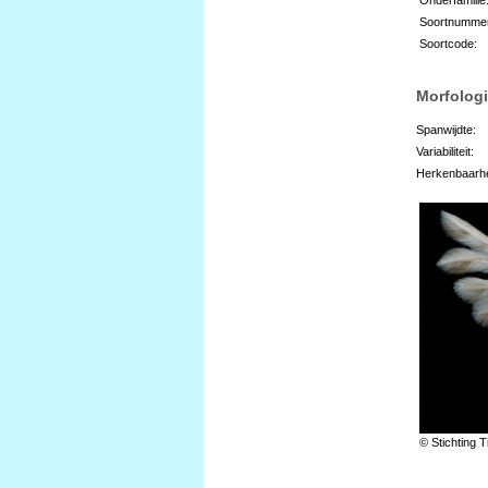
Soortnumme
Soortcode:
Morfologi
Spanwijdte:
Variabiliteit:
Herkenbaarhe
© Stichting T