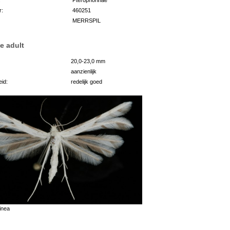
r:
460251
MERRSPIL
e adult
20,0-23,0 mm
aanzienlijk
id:
redelijk goed
inea