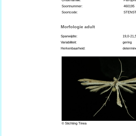
Soortnummer:
460195
Soortcode:
STENS
Morfologie adult
Spanwijdte:
19,0-21
Variabiliteit:
gering
Herkenbaarheid:
determin
© Stichting Tinea