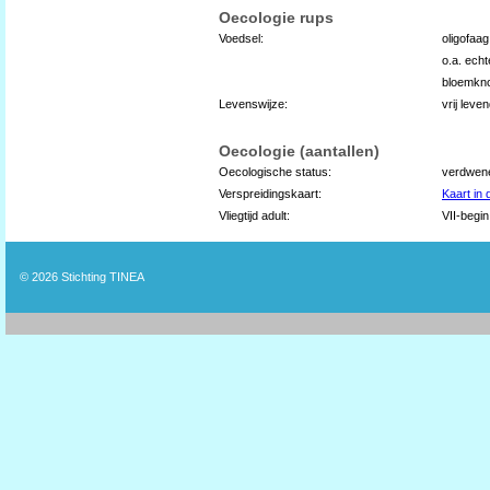
Oecologie rups
Voedsel:
oligofaag
o.a. echte
bloemkno
Levenswijze:
vrij leve
Oecologie (aantallen)
Oecologische status:
verdwen
Verspreidingskaart:
Kaart in
Vliegtijd adult:
VII-begin
© 2026
Stichting TINEA