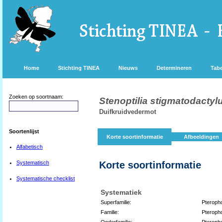
Home
Stichting TINEA
Nieuws
Determineren
Tabe
Zoeken op soortnaam:
Stenoptilia stigmatodactyl
Duifkruidvedermot
Soortenlijst
Korte soortinformatie
Afbeeldingen
Alfabetisch
Systematisch
Korte soortinformatie
Systematische checklist
Systematiek
Superfamilie:
Pteroph
Familie:
Pteroph
Onderfamilie:
Pteroph