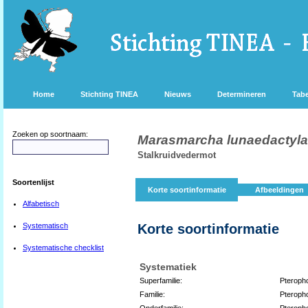
Home
Stichting TINEA
Nieuws
Determineren
Tabe
Zoeken op soortnaam:
Marasmarcha lunaedactyla
Stalkruidvedermot
Soortenlijst
Korte soortinformatie
Afbeeldingen
Alfabetisch
Systematisch
Korte soortinformatie
Systematische checklist
Systematiek
Superfamilie:
Pteroph
Familie:
Pteroph
Onderfamilie:
Pteroph