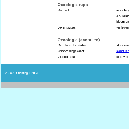
Oecologie rups
Voedsel:
monofaag
o.a. krui
bloem en
Levenswijze:
vrij leve
Oecologie (aantallen)
Oecologische status:
standvli
Verspreidingskaart:
Kaart in
Vliegtijd adult:
eind V-be
© 2026
Stichting TINEA