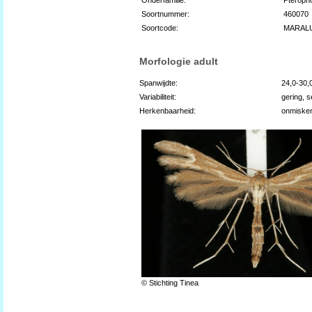
Soortnummer:
460070
Soortcode:
MARAL
Morfologie adult
Spanwijdte:
24,0-30
Variabiliteit:
gering, s
Herkenbaarheid:
onmiske
© Stichting Tinea