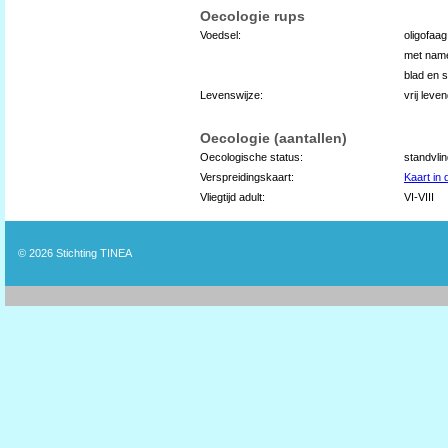
Oecologie rups
Voedsel:
oligofaa
met name
blad en s
Levenswijze:
vrij lev
Oecologie (aantallen)
Oecologische status:
standvli
Verspreidingskaart:
Kaart in
Vliegtijd adult:
VI-VIII
© 2026
Stichting TINEA