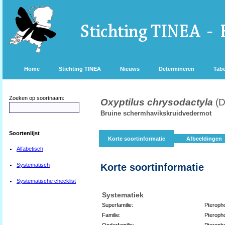
Home
Stichting TINEA
Nieuws
Determineren
Tabe
Zoeken op soortnaam:
Oxyptilus chrysodactyla
(D
Bruine schermhavikskruidvedermot
Soortenlijst
Korte soortinformatie
Afbeeldingen
Alfabetisch
Systematisch
Korte soortinformatie
Systematische checklist
Systematiek
Superfamilie:
Pteroph
Familie:
Pteroph
Onderfamilie:
Pteroph