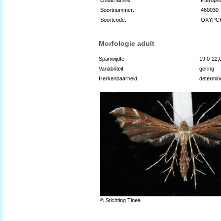
Soortnummer:
460030
Soortcode:
OXYPC
Morfologie adult
Spanwijdte:
19,0-22
Variabiliteit:
gering
Herkenbaarheid:
determin
© Stichting Tinea