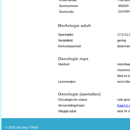
Soortnummer:
460020
Soortcode:
OXYPP
Morfologie adult
Spanwijdte:
17,0-21
Variabiliteit:
gering
Herkenbaarheid:
determin
Oecologie rups
Voedsel:
monofaa
muizenoo
blad en 
Levenswijze:
eerst bla
Oecologie (aantallen)
Oecologische status:
vele jare
Verspreidingskaart:
Kaart in
Vliegtijd adult:
eind VI-V
© 2026
Stichting TINEA