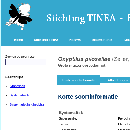
Home
Stichting TINEA
Nieuws
Determineren
Tabe
Zoeken op soortnaam:
Oxyptilus pilosellae
(Zeller
Grote muizenoorvedermot
Soortenlijst
Korte soortinformatie
Afbeeldingen
Alfabetisch
Systematisch
Korte soortinformatie
Systematische checklist
Systematiek
Superfamilie:
Pteroph
Familie:
Pteroph
Onderfamilie:
Pteroph