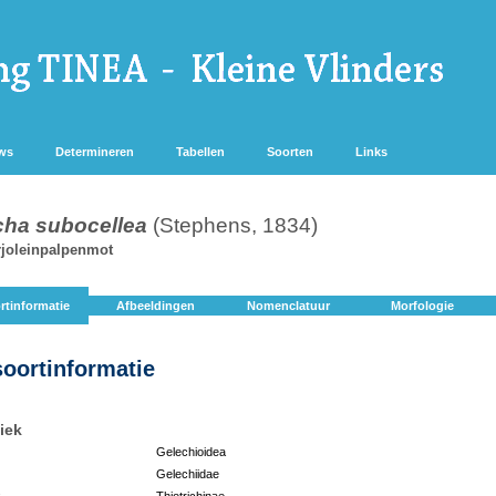
ws
Determineren
Tabellen
Soorten
Links
icha subocellea
(Stephens, 1834)
joleinpalpenmot
rtinformatie
Afbeeldingen
Nomenclatuur
Morfologie
soortinformatie
iek
Gelechioidea
Gelechiidae
:
Thiotrichinae