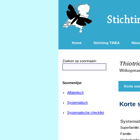
Home
Stichting TINEA
Nieu
Zoeken op soortnaam:
Thiotr
Witkopmar
Soortenlijst
Korte soo
Alfabetisch
Systematisch
Korte 
Systematische checklist
Systemat
Superfamilie:
Familie:
Onderfamilie