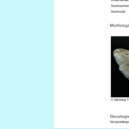
Soortnumme
Soortcode:
Morfologi
© Stichting T
Oecologie
Verspreidings