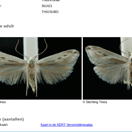
r:
361421
THIOSUBO
e adult
inea
© Stichting Tinea
 (aantallen)
kaart:
Kaart in de NDFF Verspreidingsatlas