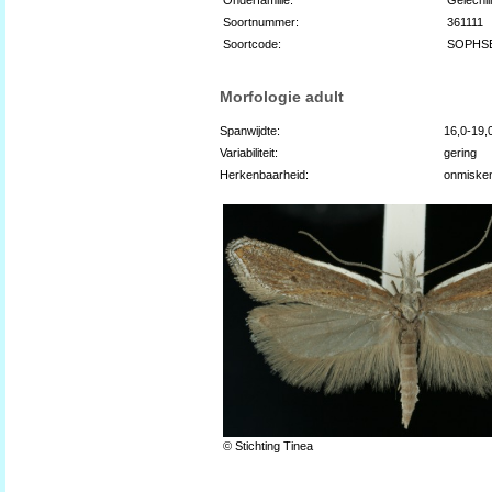
Soortnummer:
361111
Soortcode:
SOPHS
Morfologie adult
Spanwijdte:
16,0-19
Variabiliteit:
gering
Herkenbaarheid:
onmiske
© Stichting Tinea