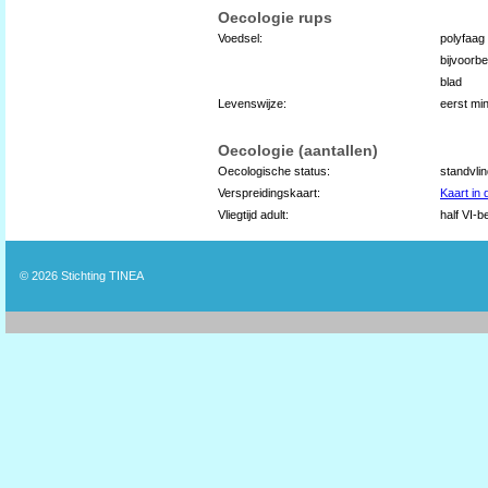
Oecologie rups
Voedsel:
polyfaag
bijvoorb
blad
Levenswijze:
eerst mi
Oecologie (aantallen)
Oecologische status:
standvli
Verspreidingskaart:
Kaart in
Vliegtijd adult:
half VI-be
© 2026
Stichting TINEA