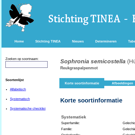
Home
Stichting TINEA
Nieuws
Determineren
Tabe
Zoeken op soortnaam:
Sophronia semicostella
(H
Reukgraspalpenmot
Soortenlijst
Korte soortinformatie
Afbeeldingen
Alfabetisch
Systematisch
Korte soortinformatie
Systematische checklist
Systematiek
Superfamilie:
Gelechi
Familie:
Gelechi
Onderfamilie:
Gelechi