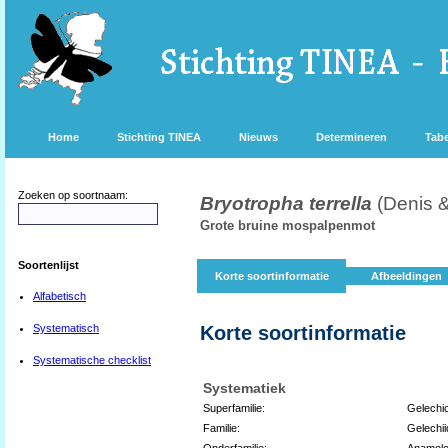
Home
Stichting TINEA
Nieuws
Determineren
Tabe
Zoeken op soortnaam:
Bryotropha terrella
(Denis &
Grote bruine mospalpenmot
Soortenlijst
Korte soortinformatie
Afbeeldingen
Alfabetisch
Systematisch
Korte soortinformatie
Systematische checklist
Systematiek
Superfamilie:
Gelechi
Familie:
Gelechi
Onderfamilie:
Anamolo