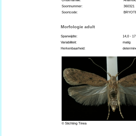
Soortnummer:
360321
Soortcode:
BRYOT
Morfologie adult
Spanwijdte:
14,0 - 1
Variabiliteit:
matig
Herkenbaarheid:
determin
© Stichting Tinea