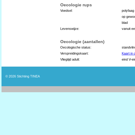
Oecologie rups
Voedsel:
polyfaag
op gewoo
blad
Levenswijze:
vanuit e
Oecologie (aantallen)
Oecologische status:
standvli
Verspreidingskaart:
Kaart in
Vliegtijd adult:
eind V-ei
© 2026
Stichting TINEA