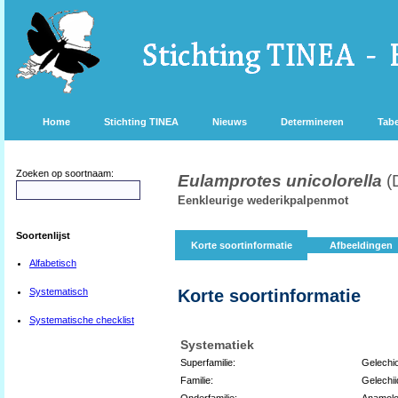
Home
Stichting TINEA
Nieuws
Determineren
Tabe
Zoeken op soortnaam:
Eulamprotes unicolorella
(
Eenkleurige wederikpalpenmot
Soortenlijst
Korte soortinformatie
Afbeeldingen
Alfabetisch
Systematisch
Korte soortinformatie
Systematische checklist
Systematiek
Superfamilie:
Gelechio
Familie:
Gelechii
Onderfamilie:
Anamolo