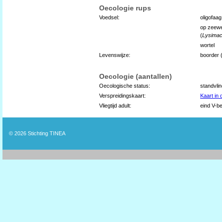
Oecologie rups
Voedsel:
oligofaag
op zeewe
(
Lysimac
wortel
Levenswijze:
boorder (
Oecologie (aantallen)
Oecologische status:
standvli
Verspreidingskaart:
Kaart in
Vliegtijd adult:
eind V-be
© 2026
Stichting TINEA