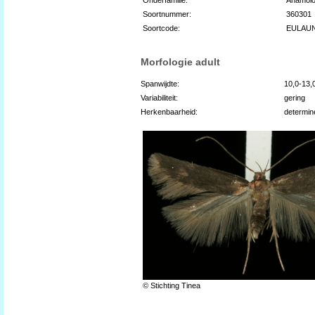
Soortnummer:
360301
Soortcode:
EULAU
Morfologie adult
Spanwijdte:
10,0-13
Variabiliteit:
gering
Herkenbaarheid:
determin
© Stichting Tinea