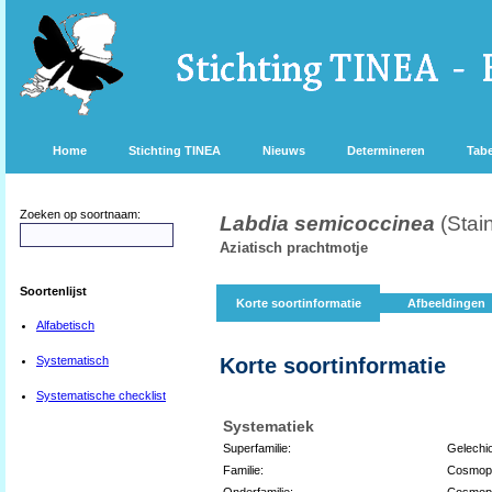
Home
Stichting TINEA
Nieuws
Determineren
Tabe
Zoeken op soortnaam:
Labdia semicoccinea
(Stai
Aziatisch prachtmotje
Soortenlijst
Korte soortinformatie
Afbeeldingen
Alfabetisch
Systematisch
Korte soortinformatie
Systematische checklist
Systematiek
Superfamilie:
Gelechi
Familie:
Cosmopt
Onderfamilie:
Cosmopt