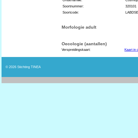
Soortnummer:
320101
Soortcode:
LABDSE
Morfologie adult
Oecologie (aantallen)
Verspreidingskaart:
Kaart in
© 2026
Stichting TINEA