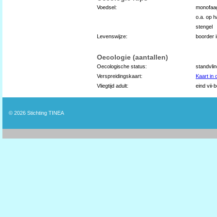
Voedsel:
monofaag
o.a. op h
stengel
Levenswijze:
boorder 
Oecologie (aantallen)
Oecologische status:
standvli
Verspreidingskaart:
Kaart in
Vliegtijd adult:
eind vii-
© 2026
Stichting TINEA