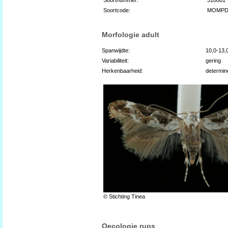
Soortcode:
MOMPD
Morfologie adult
Spanwijdte:
10,0-13
Variabiliteit:
gering
Herkenbaarheid:
determin
© Stichting Tinea
Oecologie rups