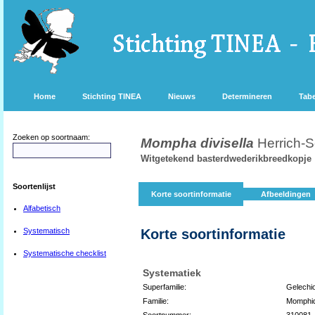
Home
Stichting TINEA
Nieuws
Determineren
Tabe
Zoeken op soortnaam:
Mompha divisella
Herrich-S
Witgetekend basterdwederikbreedkopje
Soortenlijst
Korte soortinformatie
Afbeeldingen
Alfabetisch
Systematisch
Korte soortinformatie
Systematische checklist
Systematiek
Superfamilie:
Gelechi
Familie:
Momphi
Soortnummer:
310081