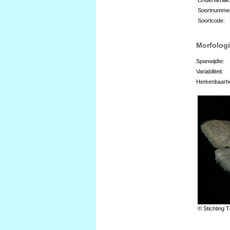
Soortnumme
Soortcode:
Morfologi
Spanwijdte:
Variabiliteit:
Herkenbaarhe
© Stichting T