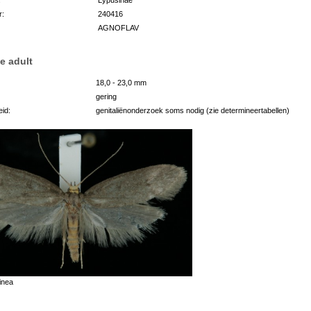
r:
240416
AGNOFLAV
e adult
18,0 - 23,0 mm
gering
id:
genitaliënonderzoek soms nodig (zie determineertabellen)
inea