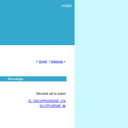
contact
«
Vorige
|
Volgende
»
Oecologie
Sleutelt uit in tabel
31. OECOPHORIDAE: 27b
32.LYPUSIDAE: 9b