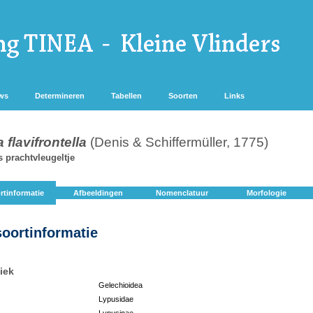
ws
Determineren
Tabellen
Soorten
Links
flavifrontella
(Denis & Schiffermüller, 1775)
s prachtvleugeltje
rtinformatie
Afbeeldingen
Nomenclatuur
Morfologie
soortinformatie
iek
Gelechioidea
Lypusidae
:
Lypusinae