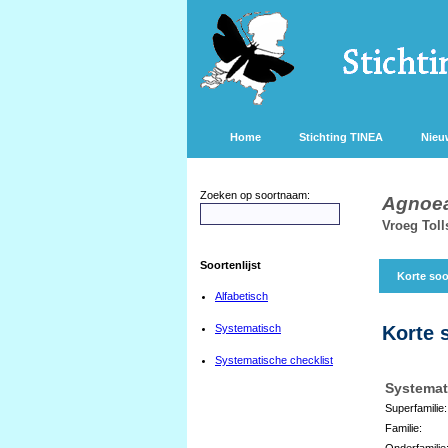
Home
Stichting TINEA
Nieu
Zoeken op soortnaam:
Agnoea 
Vroeg Toll
Soortenlijst
Korte soo
Alfabetisch
Systematisch
Korte 
Systematische checklist
Systemat
Superfamilie:
Familie:
Onderfamilie