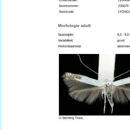
Soortnummer:
230070
Soortcode:
LYONC
Morfologie adult
Spanwijdte:
8,0 - 9,
Variabiliteit:
groot
Herkenbaarheid:
determin
© Stichting Tinea