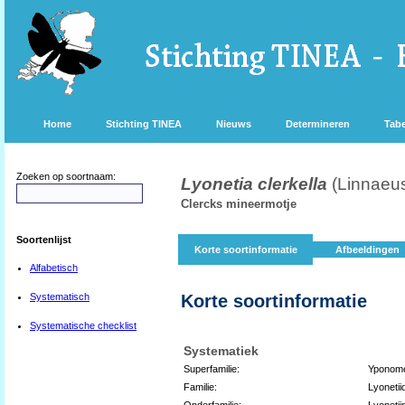
Home
Stichting TINEA
Nieuws
Determineren
Tabe
Zoeken op soortnaam:
Lyonetia clerkella
(Linnaeu
Clercks mineermotje
Soortenlijst
Korte soortinformatie
Afbeeldingen
Alfabetisch
Systematisch
Korte soortinformatie
Systematische checklist
Systematiek
Superfamilie:
Yponome
Familie:
Lyonetii
Onderfamilie:
Lyonetii