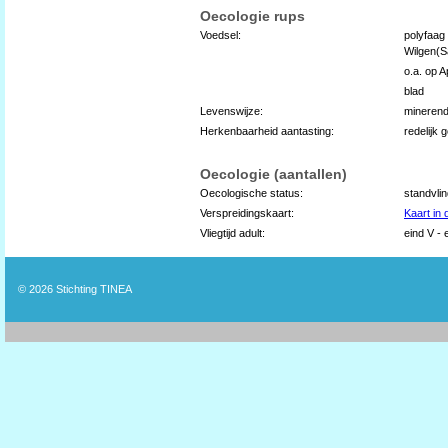
Oecologie rups
Voedsel:
polyfaag
Wilgen(S
o.a. op A
blad
Levenswijze:
mineren
Herkenbaarheid aantasting:
redelijk 
Oecologie (aantallen)
Oecologische status:
standvli
Verspreidingskaart:
Kaart in
Vliegtijd adult:
eind V - 
© 2026
Stichting TINEA