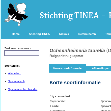
Home
Stichting TINEA
Nieuws
Determineren
Tabe
Zoeken op soortnaam:
Ochsenheimeria taurella
(D
Ruigsprietruigkopmot
Soortenlijst
Korte soortinformatie
Afbeeldingen
Alfabetisch
Systematisch
Korte soortinformatie
Systematische checklist
Systematiek
Superfamilie:
Yponome
Familie:
Ypsolop
Onderfamilie:
Ochsenh