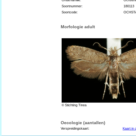
Soortnummer:
180113
Soortcode:
OCHST
Morfologie adult
© Stichting Tinea
Oecologie (aantallen)
Verspreidingskaart:
Kaart in