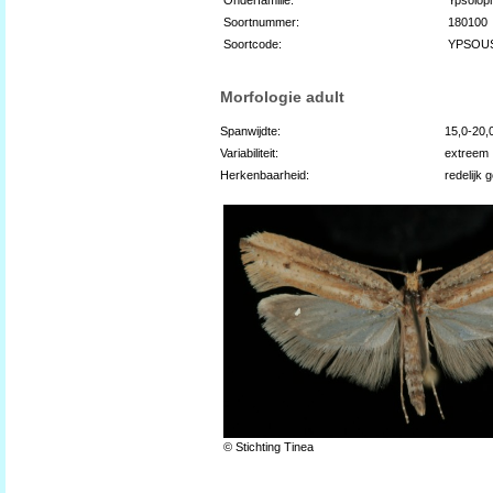
Soortnummer:
180100
Soortcode:
YPSOU
Morfologie adult
Spanwijdte:
15,0-20
Variabiliteit:
extreem
Herkenbaarheid:
redelijk 
© Stichting Tinea