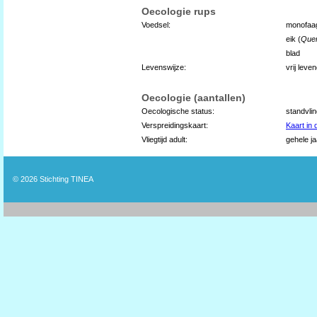
Oecologie rups
Voedsel:
monofaa
eik (
Que
blad
Levenswijze:
vrij lev
Oecologie (aantallen)
Oecologische status:
standvli
Verspreidingskaart:
Kaart in
Vliegtijd adult:
gehele ja
© 2026
Stichting TINEA