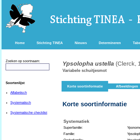
Home
Stichting TINEA
Nieuws
Determineren
Tabe
Zoeken op soortnaam:
Ypsolopha ustella
(Clerck, 
Variabele schuitjesmot
Soortenlijst
Korte soortinformatie
Afbeeldingen
Alfabetisch
Systematisch
Korte soortinformatie
Systematische checklist
Systematiek
Superfamilie:
Yponome
Familie:
Ypsolop
Onderfamilie:
Ypsolop