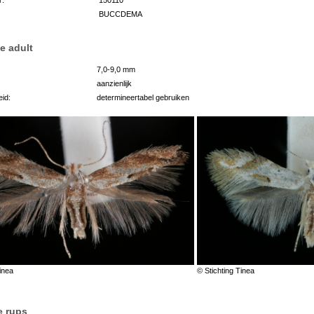
BUCCDEMA
e adult
7,0-9,0 mm
aanzienlijk
id:
determineertabel gebruiken
inea
© Stichting Tinea
e rups