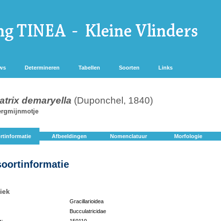
ws
Determineren
Tabellen
Soorten
Links
atrix demaryella
(Duponchel, 1840)
rgmijnmotje
rtinformatie
Afbeeldingen
Nomenclatuur
Morfologie
soortinformatie
iek
Gracillarioidea
Bucculatricidae
r:
150110