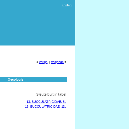
contact
«
Vorige
|
Volgende
»
Oecologie
Sleutelt uit in tabel
13. BUCCULATRICIDAE: 8b
13. BUCCULATRICIDAE: 11b