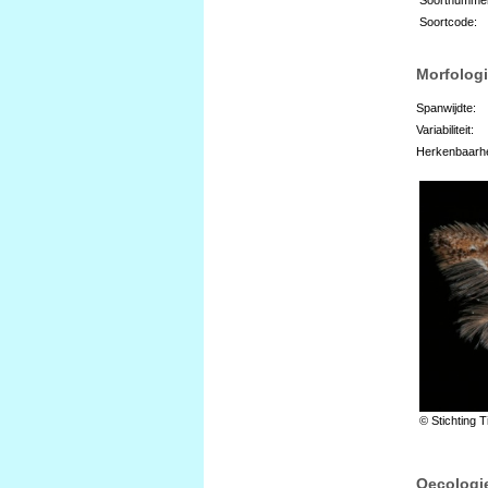
Soortcode:
Morfologi
Spanwijdte:
Variabiliteit:
Herkenbaarhe
© Stichting T
Oecologi