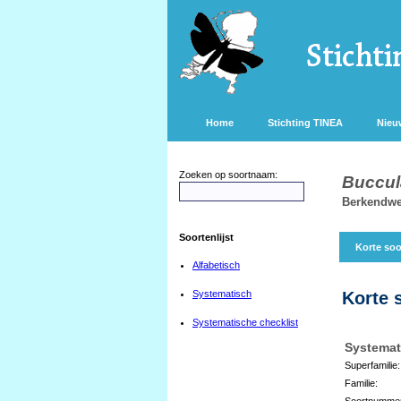
Home
Stichting TINEA
Nieu
Zoeken op soortnaam:
Buccul
Berkendwe
Soortenlijst
Korte soo
Alfabetisch
Systematisch
Korte 
Systematische checklist
Systemat
Superfamilie:
Familie:
Soortnumme