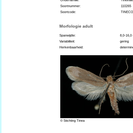
Soortnummer:
110265
Soortcode:
TINEC
Morfologie adult
Spanwijdte:
8,0-16,
Variabiliteit:
gering
Herkenbaarheid:
determin
© Stichting Tinea