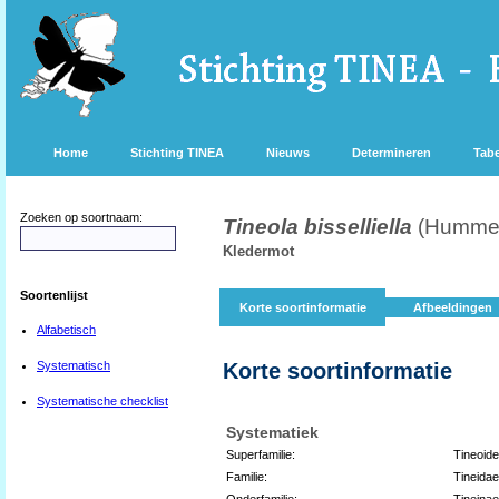
Home
Stichting TINEA
Nieuws
Determineren
Tabe
Zoeken op soortnaam:
Tineola bisselliella
(Hummel
Kledermot
Soortenlijst
Korte soortinformatie
Afbeeldingen
Alfabetisch
Systematisch
Korte soortinformatie
Systematische checklist
Systematiek
Superfamilie:
Tineoid
Familie:
Tineidae
Onderfamilie:
Tineinae