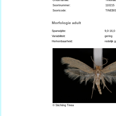
Soortnummer:
110215
Soortcode:
TINEBI
Morfologie adult
Spanwijdte:
9,0-16,
Variabiliteit:
gering
Herkenbaarheid:
redelijk 
© Stichting Tinea