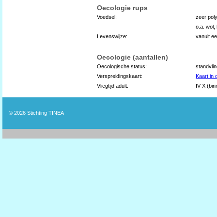
Oecologie rups
Voedsel:
zeer poly
o.a. wol
Levenswijze:
vanuit e
Oecologie (aantallen)
Oecologische status:
standvlin
Verspreidingskaart:
Kaart in
Vliegtijd adult:
IV-X (bi
© 2026
Stichting TINEA