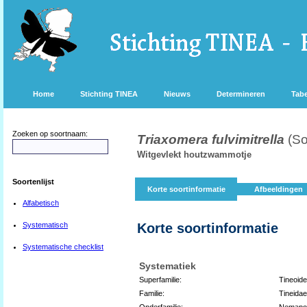
Home
Stichting TINEA
Nieuws
Determineren
Tabe
Zoeken op soortnaam:
Triaxomera fulvimitrella
(So
Witgevlekt houtzwammotje
Soortenlijst
Korte soortinformatie
Afbeeldingen
Alfabetisch
Systematisch
Korte soortinformatie
Systematische checklist
Systematiek
Superfamilie:
Tineoid
Familie:
Tineidae
Onderfamilie:
Nemapo