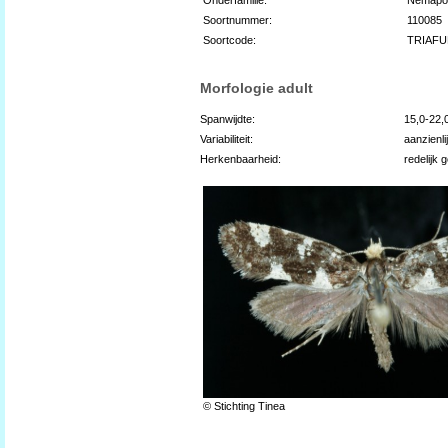
Soortnummer:
110085
Soortcode:
TRIAFU
Morfologie adult
Spanwijdte:
15,0-22
Variabiliteit:
aanzienli
Herkenbaarheid:
redelijk 
© Stichting Tinea