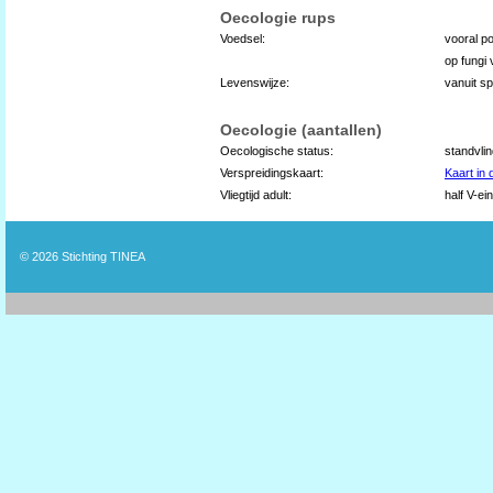
Oecologie rups
Voedsel:
vooral po
op fungi
Levenswijze:
vanuit s
Oecologie (aantallen)
Oecologische status:
standvli
Verspreidingskaart:
Kaart in
Vliegtijd adult:
half V-ei
© 2026
Stichting TINEA