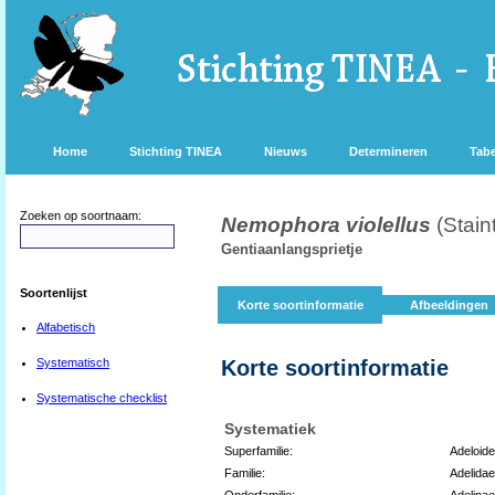
Home
Stichting TINEA
Nieuws
Determineren
Tabe
Zoeken op soortnaam:
Nemophora violellus
(Stain
Gentiaanlangsprietje
Soortenlijst
Korte soortinformatie
Afbeeldingen
Alfabetisch
Systematisch
Korte soortinformatie
Systematische checklist
Systematiek
Superfamilie:
Adeloid
Familie:
Adelidae
Onderfamilie:
Adelinae