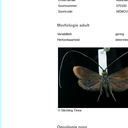
Soortnummer:
070160
Soortcode:
NEMOV
Morfologie adult
Variabiliteit:
gering
Herkenbaarheid:
determin
© Stichting Tinea
Oecologie rups