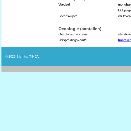
Voedsel:
monofaa
klokjesg
Levenswijze:
vrij leve
Oecologie (aantallen)
Oecologische status:
standvli
Verspreidingskaart:
Kaart in
© 2026
Stichting TINEA