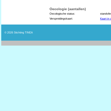
Oecologie (aantallen)
Oecologische status:
standvli
Verspreidingskaart:
Kaart in
© 2026
Stichting TINEA