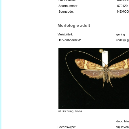
Soortnummer:
070120
Soortcode:
NEMOD
Morfologie adult
Variabiliteit:
gering
Herkenbaarheid:
redelijk 
© Stichting Tinea
dood bla
Levenswijze:
vrij leve