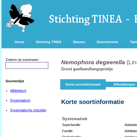
Home
Stichting TINEA
Nieuws
Determineren
Tabe
Zoeken op soortnaam:
Nemophora degeerella
(Li
Groot geelbandlangsprietje
Soortenlijst
Korte soortinformatie
Afbeeldingen
Alfabetisch
Systematisch
Korte soortinformatie
Systematische checklist
Systematiek
Superfamilie:
Adeloid
Familie:
Adelidae
Onderfamilie:
Adelinae