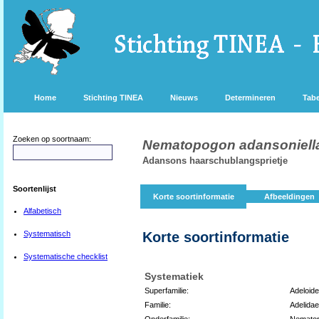
Home
Stichting TINEA
Nieuws
Determineren
Tabe
Zoeken op soortnaam:
Nematopogon adansoniell
Adansons haarschublangsprietje
Soortenlijst
Korte soortinformatie
Afbeeldingen
Alfabetisch
Systematisch
Korte soortinformatie
Systematische checklist
Systematiek
Superfamilie:
Adeloid
Familie:
Adelidae
Onderfamilie:
Nemato