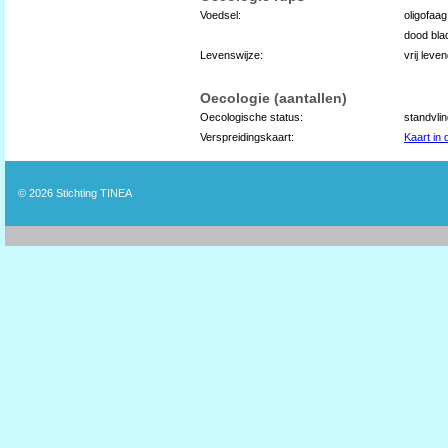
Voedsel:
oligofaag
dood bla
Levenswijze:
vrij leve
Oecologie (aantallen)
Oecologische status:
standvli
Verspreidingskaart:
Kaart in
© 2026
Stichting TINEA