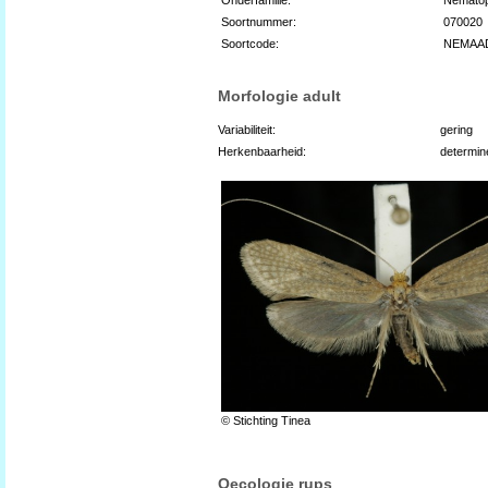
Soortnummer:
070020
Soortcode:
NEMAA
Morfologie adult
Variabiliteit:
gering
Herkenbaarheid:
determin
© Stichting Tinea
Oecologie rups