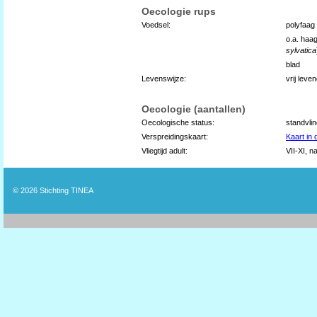
Oecologie rups
Voedsel:
polyfaag
o.a. haa
sylvatica
blad
Levenswijze:
vrij lev
Oecologie (aantallen)
Oecologische status:
standvli
Verspreidingskaart:
Kaart in
Vliegtijd adult:
VII-XI, n
© 2026
Stichting TINEA