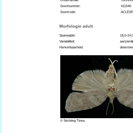
Soortnummer:
411540
Soortcode:
ACLES
Morfologie adult
Spanwijdte:
18,0-24
Variabiliteit:
aanzienli
Herkenbaarheid:
determin
© Stichting Tinea