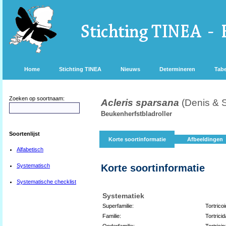
Home
Stichting TINEA
Nieuws
Determineren
Tabe
Zoeken op soortnaam:
Acleris sparsana
(Denis & S
Beukenherfstbladroller
Soortenlijst
Korte soortinformatie
Afbeeldingen
Alfabetisch
Systematisch
Korte soortinformatie
Systematische checklist
Systematiek
Superfamilie:
Tortrico
Familie:
Tortrici
Onderfamilie:
Tortrici