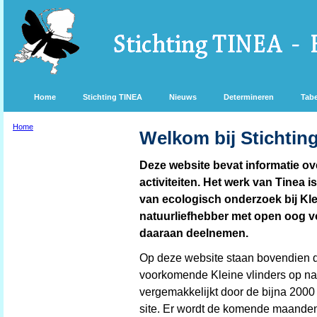
Home
Stichting TINEA
Nieuws
Determineren
Tabe
Home
Welkom bij Stichtin
Deze website bevat informatie ov
activiteiten. Het werk van Tinea i
van ecologisch onderzoek bij Klei
natuurliefhebber met open oog vo
daaraan deelnemen.
Op deze website staan bovendien d
voorkomende Kleine vlinders op na
vergemakkelijkt door de bijna 2000 
site. Er wordt de komende maande