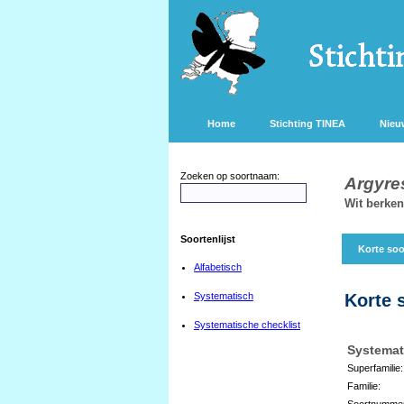
Home
Stichting TINEA
Nieu
Zoeken op soortnaam:
Argyres
Wit berken
Soortenlijst
Korte soo
Alfabetisch
Systematisch
Korte 
Systematische checklist
Systemat
Superfamilie:
Familie:
Soortnumme