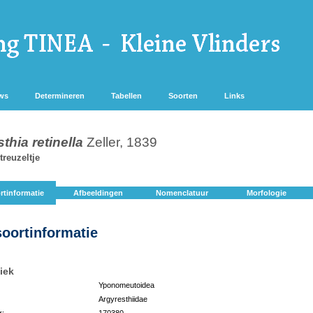
ws
Determineren
Tabellen
Soorten
Links
thia retinella
Zeller, 1839
treuzeltje
rtinformatie
Afbeeldingen
Nomenclatuur
Morfologie
soortinformatie
iek
Yponomeutoidea
Argyresthiidae
r:
170380