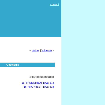
contact
«
Vorige
|
Volgende
»
Oecologie
Sleutelt uit in tabel
15. YPONOMEUTIDAE: 57a
16. ARGYRESTIIDAE: 33a