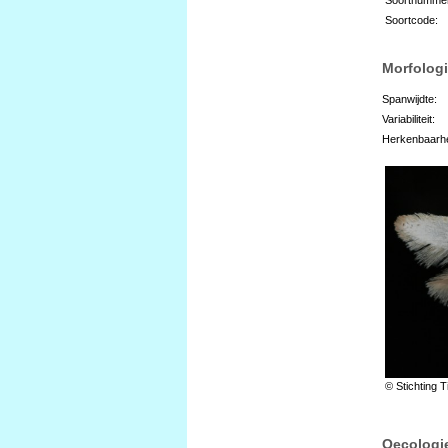
Soortcode:
Morfologi
Spanwijdte:
Variabiliteit:
Herkenbaarhe
© Stichting T
Oecologi