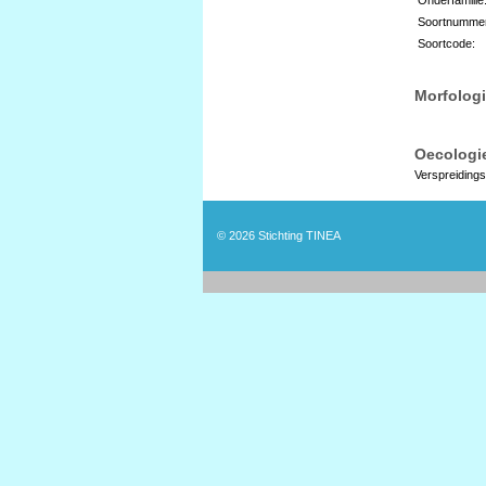
Soortnumme
Soortcode:
Morfologi
Oecologie
Verspreidings
© 2026
Stichting TINEA