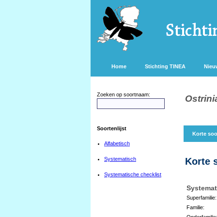
Home
Stichting TINEA
Nieu
Zoeken op soortnaam:
Ostrini
Soortenlijst
Korte soo
Alfabetisch
Systematisch
Korte 
Systematische checklist
Systemat
Superfamilie:
Familie:
Onderfamilie