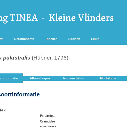
ws
Determineren
Tabellen
Soorten
Links
a palustralis
(Hübner, 1796)
rtinformatie
Afbeeldingen
Nomenclatuur
Morfologie
soortinformatie
iek
Pyraloidea
Crambidae
:
Pyraustinae