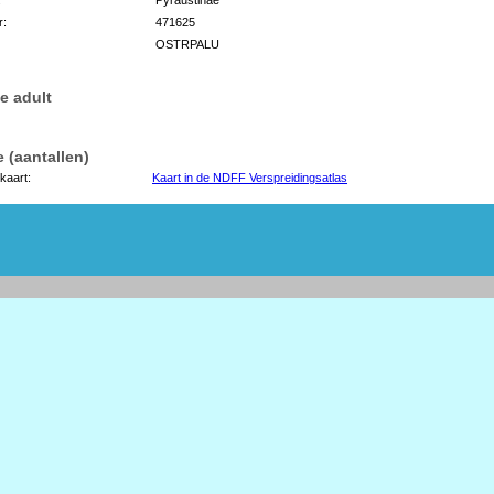
r:
471625
OSTRPALU
e adult
 (aantallen)
kaart:
Kaart in de NDFF Verspreidingsatlas