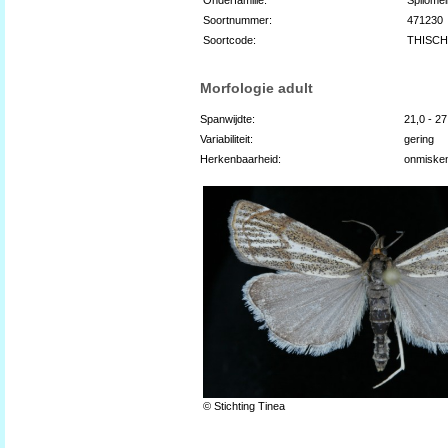
Soortnummer:
471230
Soortcode:
THISC
Morfologie adult
Spanwijdte:
21,0 - 2
Variabiliteit:
gering
Herkenbaarheid:
onmiske
© Stichting Tinea