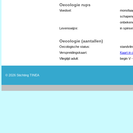
Oecologie rups
Voedsel:
monofaag
schapeng
onbeken
Levenswijze:
in spins
Oecologie (aantallen)
Oecologische status:
standvli
Verspreidingskaart:
Kaart in
Vliegtijd adult:
begin V -
© 2026
Stichting TINEA