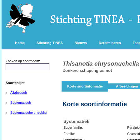
Home
Stichting TINEA
Nieuws
Determineren
Tabe
Zoeken op soortnaam:
Thisanotia chrysonuchella
Donkere schapengrasmot
Soortenlijst
Korte soortinformatie
Afbeeldingen
Alfabetisch
Systematisch
Korte soortinformatie
Systematische checklist
Systematiek
Superfamilie:
Pyraloid
Familie:
Crambi
Onderfamilie:
Spilomel