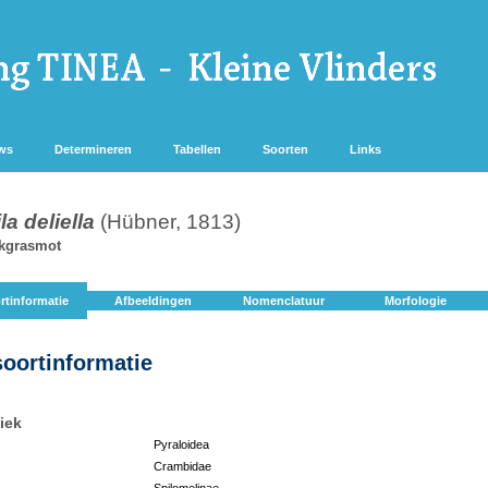
ws
Determineren
Tabellen
Soorten
Links
la deliella
(Hübner, 1813)
kgrasmot
rtinformatie
Afbeeldingen
Nomenclatuur
Morfologie
soortinformatie
iek
Pyraloidea
Crambidae
:
Spilomelinae