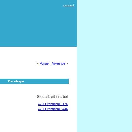
contact
«
Vorige
|
Volgende
»
Oecologie
Sleutelt uit in tabel
47.7 Crambinae: 12a
47.7 Crambinae: 44b