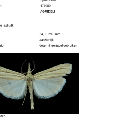
r:
471080
AGRIDELI
e adult
24,0 - 29,0 mm.
aanzienlijk
id:
determineertabel gebruiken
inea