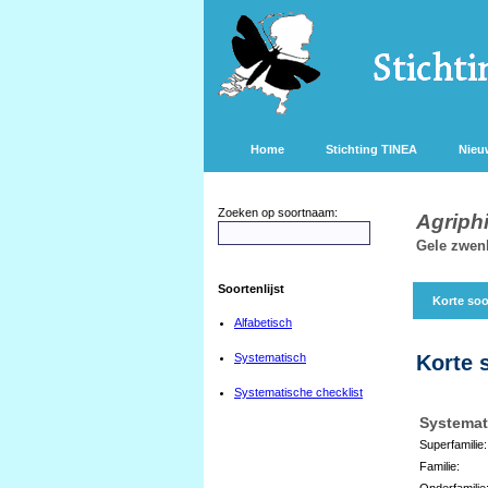
Home
Stichting TINEA
Nieu
Zoeken op soortnaam:
Agriphi
Gele zwen
Soortenlijst
Korte soo
Alfabetisch
Systematisch
Korte 
Systematische checklist
Systemat
Superfamilie:
Familie:
Onderfamilie