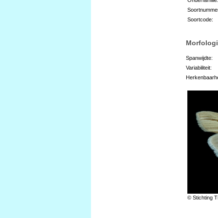
Soortnumme
Soortcode:
Morfologi
Spanwijdte:
Variabiliteit:
Herkenbaarhe
© Stichting T