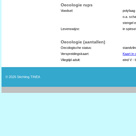
Oecologie rups
Voedsel:
polyfaag
o.a. sch
stengel e
Levenswijze:
in spins
Oecologie (aantallen)
Oecologische status:
standvli
Verspreidingskaart:
Kaart in
Vliegtijd adult:
eind V - 
© 2026
Stichting TINEA