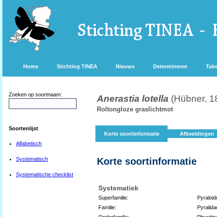
Home
Stichting TINEA
Nieuws
Determineren
Tabe
Zoeken op soortnaam:
Anerastia lotella
(Hübner, 1
Roltongloze graslichtmot
Soortenlijst
Korte soortinformatie
Afbeeldingen
Alfabetisch
Systematisch
Korte soortinformatie
Systematische checklist
Systematiek
Superfamilie:
Pyraloid
Familie:
Pyralida
Onderfamilie:
Phycitin