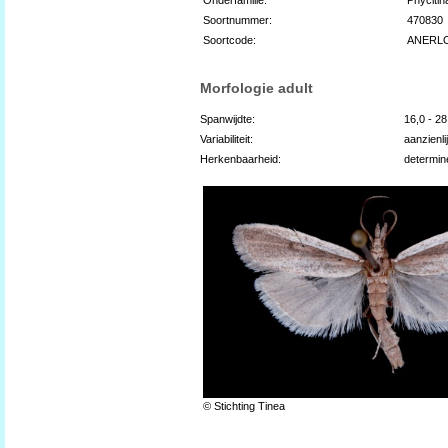
Soortnummer:
470830
Soortcode:
ANERL
Morfologie adult
Spanwijdte:
16,0 - 2
Variabiliteit:
aanzienli
Herkenbaarheid:
determin
© Stichting Tinea