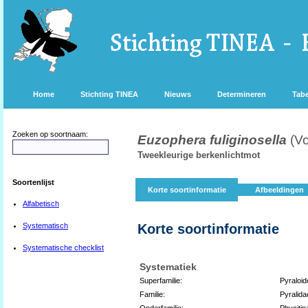
Home
Stichting TINEA
Nieuws
Determineren
Tabe
Zoeken op soortnaam:
Euzophera fuliginosella
(V
Tweekleurige berkenlichtmot
Soortenlijst
Korte soortinformatie
Afbeeldingen
Alfabetisch
Systematisch
Korte soortinformatie
Systematische checklist
Systematiek
Superfamilie:
Pyraloid
Familie:
Pyralida
Onderfamilie:
Phycitin