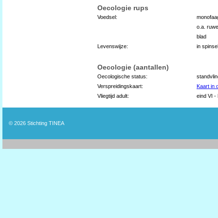
Oecologie rups
Voedsel:
monofaag
o.a. ruw
blad
Levenswijze:
in spins
Oecologie (aantallen)
Oecologische status:
standvli
Verspreidingskaart:
Kaart in
Vliegtijd adult:
eind VI -
© 2026
Stichting TINEA