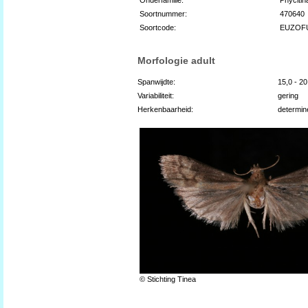
Soortnummer:
470640
Soortcode:
EUZOF
Morfologie adult
Spanwijdte:
15,0 - 2
Variabiliteit:
gering
Herkenbaarheid:
determin
© Stichting Tinea