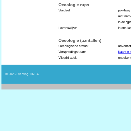
Oecologie rups
Voedsel:
polyfaag
met name
in de rij
Levenswijze:
in ons l
Oecologie (aantallen)
Oecologische status:
adventief
Verspreidingskaart:
Kaart in
Vliegtijd adult:
onbeken
© 2026
Stichting TINEA