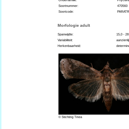
Soortnummer:
470560
Soortcode:
PARAT
Morfologie adult
Spanwijdte:
15,0 - 2
Variabiliteit:
aanzienli
Herkenbaarheid:
determin
© Stichting Tinea