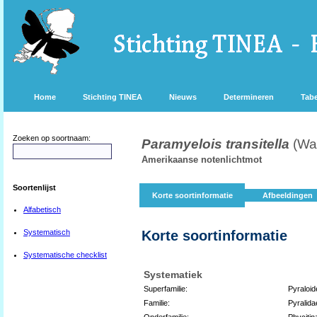
Home
Stichting TINEA
Nieuws
Determineren
Tabe
Zoeken op soortnaam:
Paramyelois transitella
(Wa
Amerikaanse notenlichtmot
Soortenlijst
Korte soortinformatie
Afbeeldingen
Alfabetisch
Systematisch
Korte soortinformatie
Systematische checklist
Systematiek
Superfamilie:
Pyraloid
Familie:
Pyralida
Onderfamilie:
Phycitin