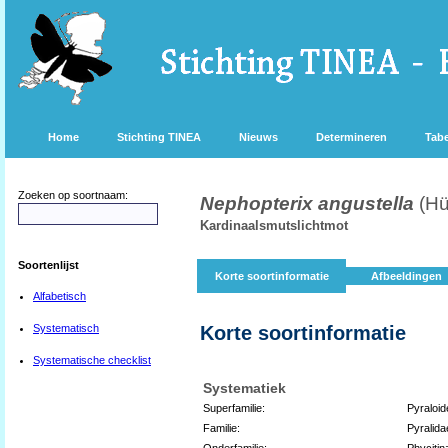
Home
Stichting TINEA
Nieuws
Determineren
Tabe
Zoeken op soortnaam:
Nephopterix angustella
(Hü
Kardinaalsmutslichtmot
Soortenlijst
Korte soortinformatie
Afbeeldingen
Alfabetisch
Systematisch
Korte soortinformatie
Systematische checklist
Systematiek
Superfamilie:
Pyraloid
Familie:
Pyralida
Onderfamilie:
Phycitin