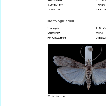
Soortnummer:
470430
Soortcode:
NEPHA
Morfologie adult
Spanwijdte:
19,0 - 2
Variabiliteit:
gering
Herkenbaarheid:
onmiske
© Stichting Tinea