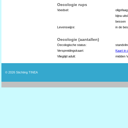
Oecologie rups
Voedsel:
oligofaa
bijna uit
bessen
Levenswijze:
in de be
Oecologie (aantallen)
Oecologische status:
standvli
Verspreidingskaart:
Kaart in
Vliegtijd adult:
midden VI
© 2026
Stichting TINEA