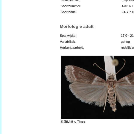
Soortnummer:
470160
Soortcode:
CRYPBI
Morfologie adult
Spanwijdte:
17,0 - 2
Variabiliteit:
gering
Herkenbaarheid:
redelijk 
© Stichting Tinea