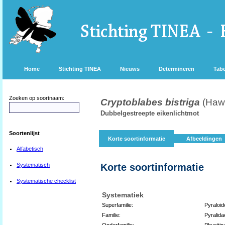
Home
Stichting TINEA
Nieuws
Determineren
Tabe
Zoeken op soortnaam:
Cryptoblabes bistriga
(Haw
Dubbelgestreepte eikenlichtmot
Soortenlijst
Korte soortinformatie
Afbeeldingen
Alfabetisch
Systematisch
Korte soortinformatie
Systematische checklist
Systematiek
Superfamilie:
Pyraloid
Familie:
Pyralida
Onderfamilie:
Phycitin