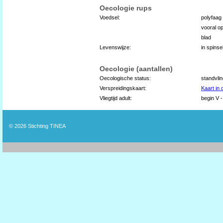
Oecologie rups
Voedsel:
polyfaag 
vooral o
blad
Levenswijze:
in spins
Oecologie (aantallen)
Oecologische status:
standvli
Verspreidingskaart:
Kaart in
Vliegtijd adult:
begin V -
© 2026
Stichting TINEA