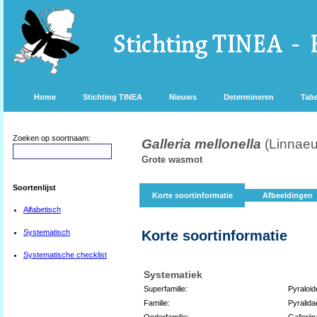
Home
Stichting TINEA
Nieuws
Determineren
Tabe
Zoeken op soortnaam:
Galleria mellonella
(Linnaeu
Grote wasmot
Soortenlijst
Korte soortinformatie
Afbeeldingen
Alfabetisch
Systematisch
Korte soortinformatie
Systematische checklist
Systematiek
Superfamilie:
Pyraloid
Familie:
Pyralida
Onderfamilie:
Gallerii