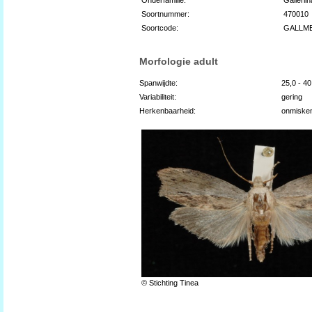
Soortnummer:
470010
Soortcode:
GALLM
Morfologie adult
Spanwijdte:
25,0 - 4
Variabiliteit:
gering
Herkenbaarheid:
onmiske
© Stichting Tinea