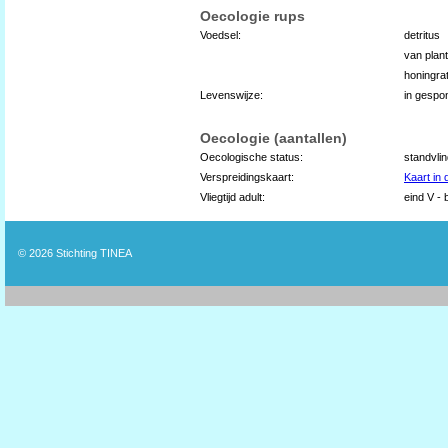
Oecologie rups
Voedsel:
detritus
van plan
honingrat
Levenswijze:
in gespo
Oecologie (aantallen)
Oecologische status:
standvli
Verspreidingskaart:
Kaart in
Vliegtijd adult:
eind V - 
© 2026
Stichting TINEA