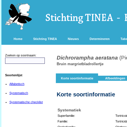
Home
Stichting TINEA
Nieuws
Determineren
Tabe
Zoeken op soortnaam:
Dichrorampha aeratana
(Pi
Bruin margrietbladrollertje
Soortenlijst
Korte soortinformatie
Afbeeldingen
Alfabetisch
Systematisch
Korte soortinformatie
Systematische checklist
Systematiek
Superfamilie:
Tortrico
Familie:
Tortricid
Onderfamilie:
Olethreu