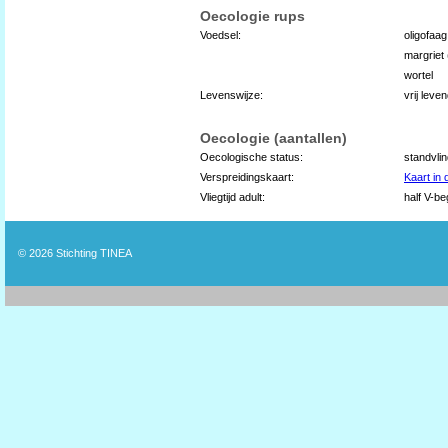
Oecologie rups
Voedsel:
oligofaa
margriet 
wortel
Levenswijze:
vrij leve
Oecologie (aantallen)
Oecologische status:
standvli
Verspreidingskaart:
Kaart in
Vliegtijd adult:
half V-be
© 2026
Stichting TINEA