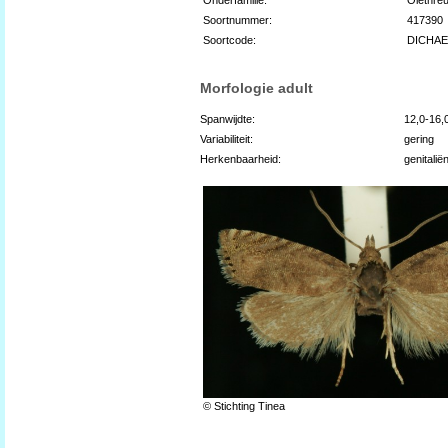
Soortnummer:
417390
Soortcode:
DICHA
Morfologie adult
Spanwijdte:
12,0-16
Variabiliteit:
gering
Herkenbaarheid:
genitali
© Stichting Tinea