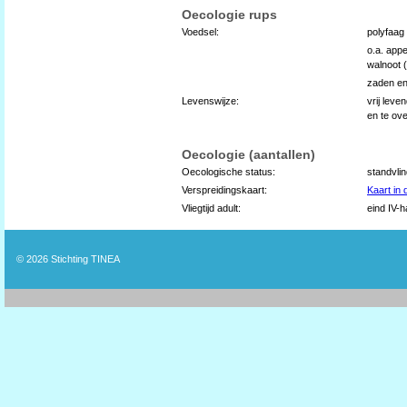
Oecologie rups
Voedsel:
polyfaag
o.a. appe
walnoot (
zaden en
Levenswijze:
vrij lev
en te ov
Oecologie (aantallen)
Oecologische status:
standvli
Verspreidingskaart:
Kaart in
Vliegtijd adult:
eind IV-ha
© 2026
Stichting TINEA