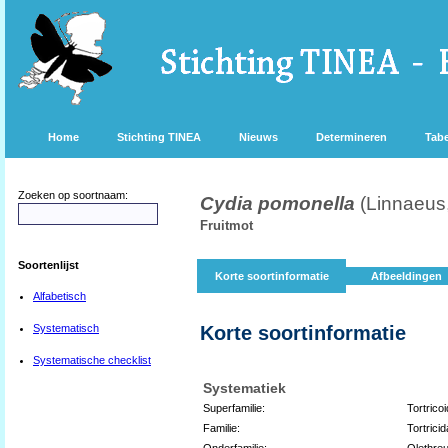
Home
Stichting TINEA
Nieuws
Determineren
Tabe
Zoeken op soortnaam:
Cydia pomonella
(Linnaeus
Fruitmot
Soortenlijst
Korte soortinformatie
Afbeeldingen
Alfabetisch
Systematisch
Korte soortinformatie
Systematische checklist
Systematiek
Superfamilie:
Tortrico
Familie:
Tortricid
Onderfamilie:
Olethreu