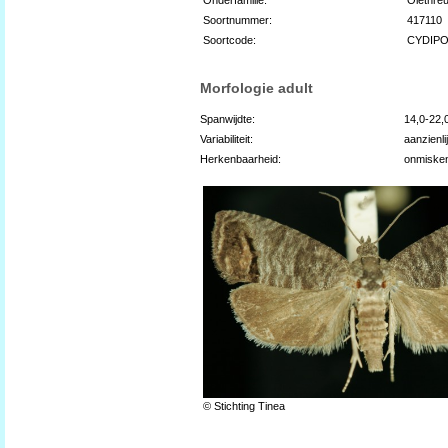
Soortnummer:
417110
Soortcode:
CYDIP
Morfologie adult
Spanwijdte:
14,0-22
Variabiliteit:
aanzienli
Herkenbaarheid:
onmiske
© Stichting Tinea