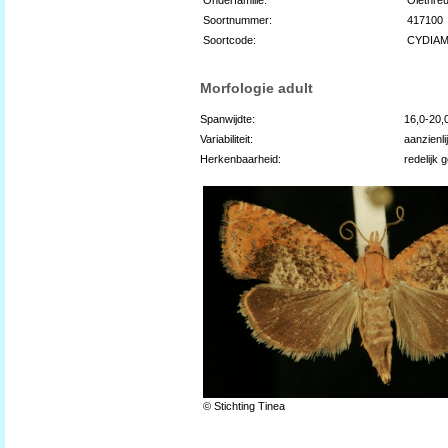
Soortnummer:
417100
Soortcode:
CYDIA
Morfologie adult
Spanwijdte:
16,0-20
Variabiliteit:
aanzienli
Herkenbaarheid:
redelijk 
© Stichting Tinea