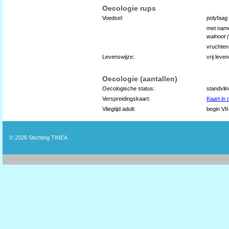
Oecologie rups
Voedsel:
polyfaag
met name
walnoot (
vruchten 
Levenswijze:
vrij leve
Oecologie (aantallen)
Oecologische status:
standvli
Verspreidingskaart:
Kaart in
Vliegtijd adult:
begin VII
© 2026
Stichting TINEA