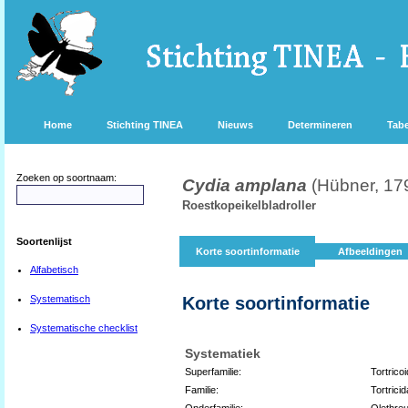
Home
Stichting TINEA
Nieuws
Determineren
Tabe
Zoeken op soortnaam:
Cydia amplana
(Hübner, 17
Roestkopeikelbladroller
Soortenlijst
Korte soortinformatie
Afbeeldingen
Alfabetisch
Systematisch
Korte soortinformatie
Systematische checklist
Systematiek
Superfamilie:
Tortrico
Familie:
Tortricid
Onderfamilie:
Olethreu