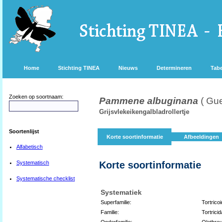
Home
Stichting TINEA
Nieuws
Determineren
Tabe
Zoeken op soortnaam:
Pammene albuginana
( Gu
Grijsvlekeikengalbladrollertje
Soortenlijst
Korte soortinformatie
Afbeeldingen
Alfabetisch
Systematisch
Korte soortinformatie
Systematische checklist
Systematiek
Superfamilie:
Tortrico
Familie:
Tortrici
Onderfamilie:
Olethreu