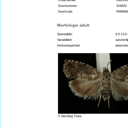
Soortnummer:
416820
Soortcode:
PAMMA
Morfologie adult
Spanwijdte:
9,0-13,
Variabiliteit:
aanzienli
Herkenbaarheid:
determin
© Stichting Tinea