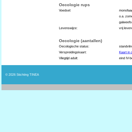
Oecologie rups
Voedsel:
monofaag
o.a. zome
galweefs
Levenswijze:
vrij leve
Oecologie (aantallen)
Oecologische status:
standvli
Verspreidingskaart:
Kaart in
Vliegtijd adult:
eind IV-b
© 2026
Stichting TINEA