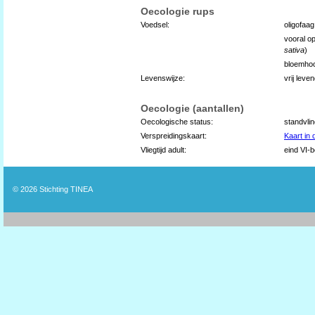
Oecologie rups
Voedsel:
oligofaa
vooral op
sativa
)
bloemhoo
Levenswijze:
vrij leve
Oecologie (aantallen)
Oecologische status:
standvli
Verspreidingskaart:
Kaart in
Vliegtijd adult:
eind VI-b
© 2026
Stichting TINEA