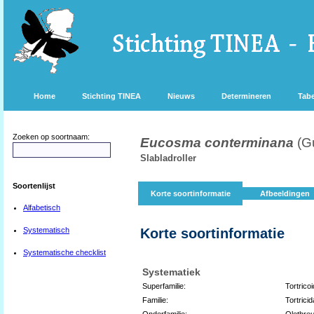
Home
Stichting TINEA
Nieuws
Determineren
Tabe
Zoeken op soortnaam:
Eucosma conterminana
(G
Slabladroller
Soortenlijst
Korte soortinformatie
Afbeeldingen
Alfabetisch
Systematisch
Korte soortinformatie
Systematische checklist
Systematiek
Superfamilie:
Tortrico
Familie:
Tortrici
Onderfamilie:
Olethreu