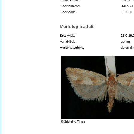
Soortnummer:
416530
Soortcode:
EUCOC
Morfologie adult
Spanwijdte:
15,0-19
Variabiliteit:
gering
Herkenbaarheid:
determin
© Stichting Tinea