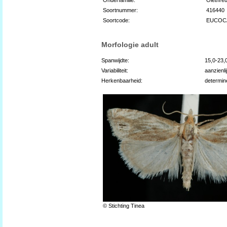
Soortnummer:
416440
Soortcode:
EUCOC
Morfologie adult
Spanwijdte:
15,0-23
Variabiliteit:
aanzienli
Herkenbaarheid:
determin
© Stichting Tinea