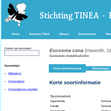
Home
Stichting TINEA
Nieuws
Determineren
Tabe
Zoeken op soortnaam:
Eucosma cana
(Haworth, 1
Gevlamde distelbladroller
Soortenlijst
Korte soortinformatie
Afbeeldingen
Alfabetisch
Systematisch
Korte soortinformatie
Systematische checklist
Systematiek
Superfamilie:
Tortrico
Familie:
Tortrici
Onderfamilie:
Olethreu