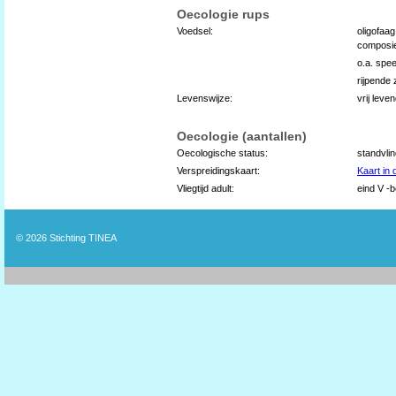
Oecologie rups
Voedsel:
oligofaag
composie
o.a. spee
rijpende
Levenswijze:
vrij leve
Oecologie (aantallen)
Oecologische status:
standvli
Verspreidingskaart:
Kaart in
Vliegtijd adult:
eind V -b
© 2026
Stichting TINEA