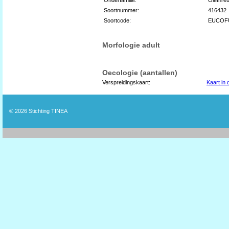
Soortnummer:
416432
Soortcode:
EUCOF
Morfologie adult
Oecologie (aantallen)
Verspreidingskaart:
Kaart in
© 2026
Stichting TINEA