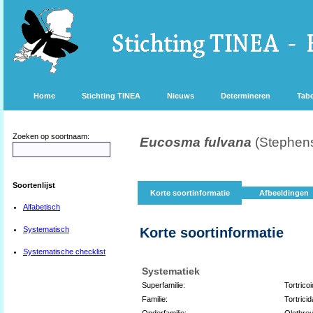
Home
Stichting TINEA
Nieuws
Determineren
Tabe
Zoeken op soortnaam:
Eucosma fulvana
(Stephen
Soortenlijst
Korte soortinformatie
Afbeeldingen
Alfabetisch
Systematisch
Korte soortinformatie
Systematische checklist
Systematiek
Superfamilie:
Tortrico
Familie:
Tortrici
Onderfamilie:
Olethreu